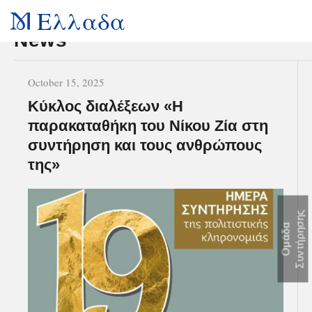
Ελλαδα
News
October 15, 2025
Kύκλος διαλέξεων «Η
παρακαταθήκη του Νίκου Ζία στη
συντήρηση και τους ανθρώπους
της»
ς
Ο
μ
ά
δ
α
Σ
υ
ν
τ
ή
ρ
η
σ
η