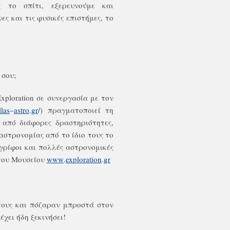
 το σπίτι, εξερευνούμε και
ς και τις φυσικές επιστήμες, το
 σου;
xploration
σε συνεργασία με τον
llas
–
astro
.
gr
/
) πραγματοποιεί τη
 από διάφορες δραστηριότητες,
αστρονομίας από το ίδιο τους το
 γρίφοι και πολλές αστρονομικές
 του Μουσείου
www
.
exploration
.
gr
τους και πόζαραν μπροστά στον
χει ήδη ξεκινήσει!