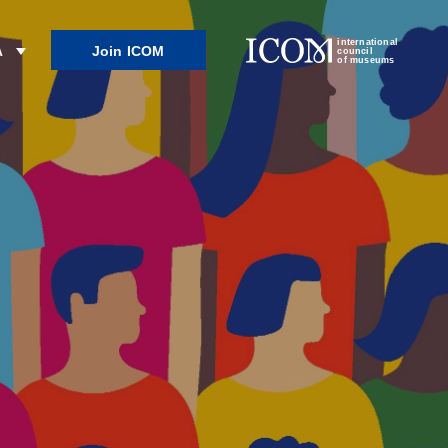
international
Join ICOM
λ
council
of museums