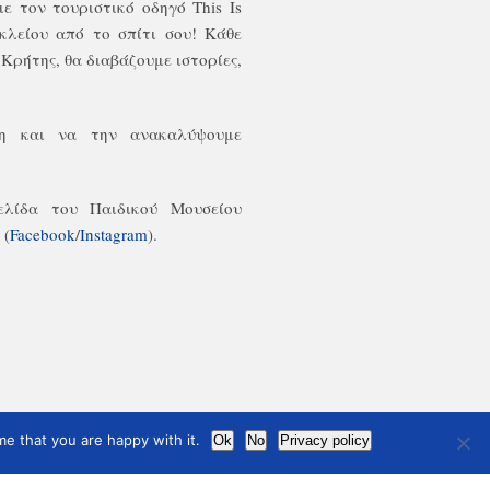
με τον τουριστικό οδηγό This Is
κλείου από τ
o
σπίτι σου! Κάθε
Κρήτης, θα διαβάζουμε ιστορίες,
λη και να την ανακαλύψουμε
ελίδα του Παιδικού Μουσείου
 (
Facebook
/
Instagram
).
e that you are happy with it.
Ok
No
Privacy policy