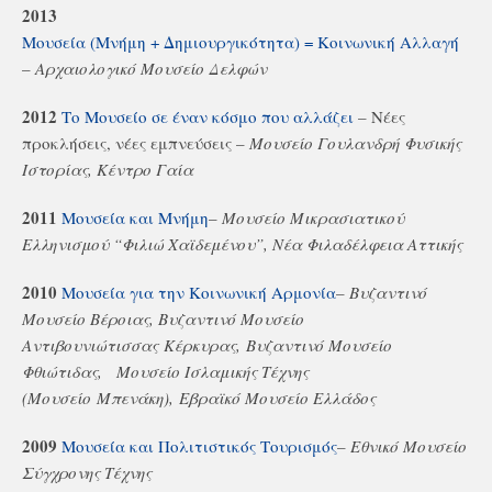
2013
Μουσεία (Μνήμη + Δημιουργικότητα) = Κοινωνική Αλλαγή
–
Αρχαιολογικό Μουσείο Δελφών
2012
Το Μουσείο σε έναν κόσμο που αλλάζει
– Νέες
προκλήσεις, νέες εμπνεύσεις –
Μουσείο Γουλανδρή Φυσικής
Ιστορίας, Κέντρο Γαία
2011
Μουσεία και Μνήμη
–
Μουσείο Μικρασιατικού
Ελληνισμού “Φιλιώ Χαϊδεμένου”, Νέα Φιλαδέλφεια Αττικής
2010
Μουσεία για την Κοινωνική Αρμονία
–
Βυζαντινό
Μουσείο Βέροιας, Βυζαντινό Μουσείο
Αντιβουνιώτισσας Κέρκυρας, Βυζαντινό Μουσείο
Φθιώτιδας, Μουσείο Ισλαμικής Τέχνης
(
Μουσείο
Μπενάκη),
Εβραϊκό Μουσείο Ελλάδος
2009
Μουσεία και Πολιτιστικός Τουρισμός
–
Εθνικό Μουσείο
Σύγχρονης Τέχνης