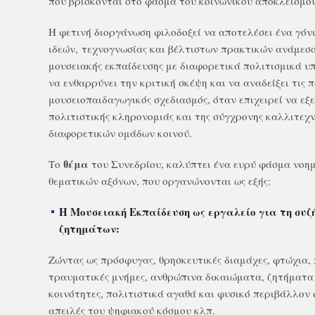
που βρίσκονται στο φάσμα του κοινωνικού αποκλεισμού
Η φετινή διοργάνωση φιλοδοξεί να αποτελέσει ένα γόν
ιδεών, τεχνογνωσίας και βέλτιστων πρακτικών ανάμεσα
μουσειακής εκπαίδευσης με διαφορετικά πολιτισμικά 
να ενθαρρύνει την κριτική σκέψη και να αναδείξει τις 
μουσειοπαιδαγωγικός σχεδιασμός, όταν επιχειρεί να εξε
πολιτιστικής κληρονομιάς και της σύγχρονης καλλιτεχν
διαφορετικών ομάδων κοινού.
θέμα
Το
του Συνεδρίου, καλύπτει ένα ευρύ φάσμα νοημ
θεματικών αξόνων, που οργανώνονται ως εξής:
Η Μουσειακή Εκπαίδευση ως εργαλείο για τη συζ
ζητημάτων:
Ζώντας ως πρόσφυγας, θρησκευτικές διαμάχες, φτώχια,
τραυματικές μνήμες, ανθρώπινα δικαιώματα, ζητήματα 
κοινότητες, πολιτιστικά αγαθά και φυσικό περιβάλλον 
απειλές του ψηφιακού κόσμου κλπ.