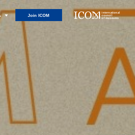
international
Join ICOM
λ
council
of museums