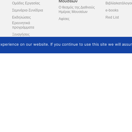
Μουσείων
Ομάδες Εργασίας
Βιβλία/κατάλογο
Ο θεσμός της Διεθνούς
Σεμινάρια-Συνέδρια
e-books
Ημέρας Μουσείων
Εκδηλώσεις
Red List
Αφίσες
Ερευνητικά
προγράμματα
Ξεναγήσεις
Συνεργαζόμενοι
perience on our website. If you continue to use this site we will assum
φορείς
πλε
ροπή
ο
Θέματα Μελών
Κατάλογος Μελών
Επικοινωνία
Εγγραφή νέων μελών
Μουσεία/φορείς μέλη
Επικοινωνία
Συνδρομές/τρόπος
πληρωμής
Δικαιώματα μελών