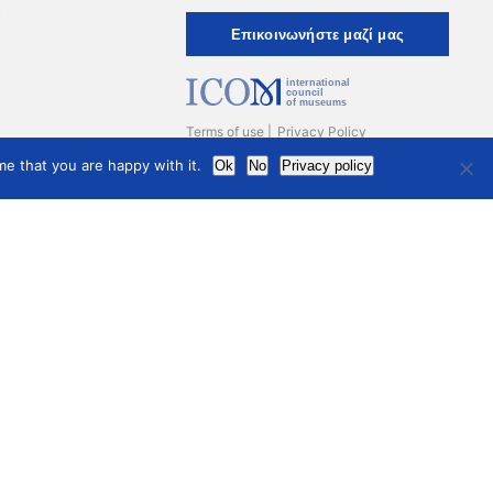
ι
Eπικοινωνήστε μαζί μας
international
council
of museums
Terms of use
Privacy Policy
e that you are happy with it.
Ok
No
Privacy policy