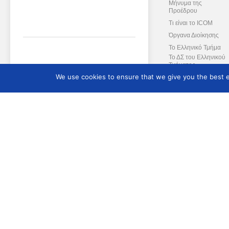
Μήνυμα της
Προέδρου
Τι είναι το ICOM
Όργανα Διοίκησης
Το Ελληνικό Τμήμα
Το ΔΣ του Ελληνικού
Τμήματος
We use cookies to ensure that we give you the best ex
Διεθνείς Επιτροπές
Διεθνές Δίκτυο της Μ
Ασπίδας
Συμβουλευτική Επιτ
Καταστατικό
Ενημερωτικό Δελτί
Ενημερωτικό Δελτίο