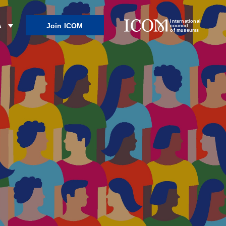
international
Join ICOM
λ
council
of museums