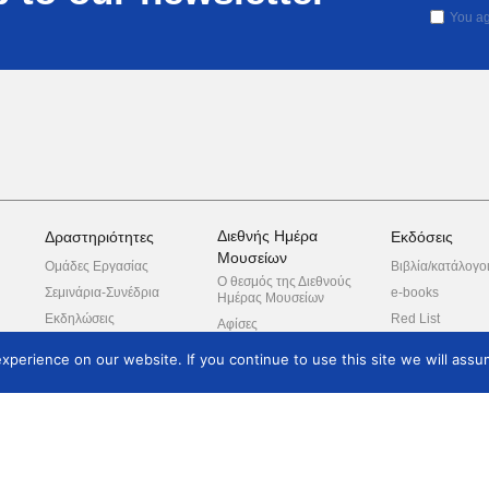
You ag
Διεθνής Ημέρα
Δραστηριότητες
Εκδόσεις
Μουσείων
Ομάδες Εργασίας
Βιβλία/κατάλογο
Ο θεσμός της Διεθνούς
Σεμινάρια-Συνέδρια
e-books
Ημέρας Μουσείων
Εκδηλώσεις
Red List
Αφίσες
Ερευνητικά
προγράμματα
perience on our website. If you continue to use this site we will assum
Ξεναγήσεις
Συνεργαζόμενοι
φορείς
πλε
ροπή