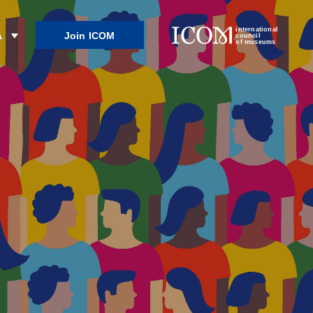
international
Join ICOM
λ
council
of museums