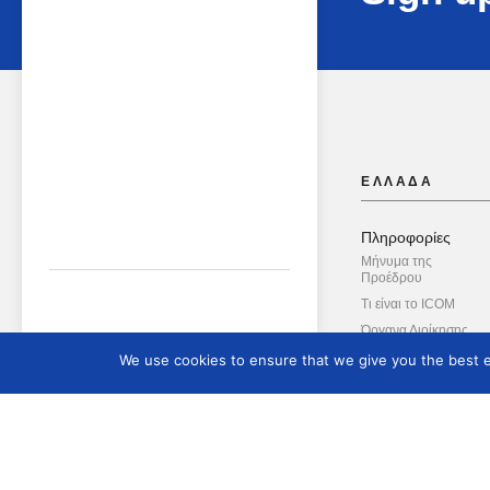
ΕΛΛΑΔΑ
Πληροφορίες
Μήνυμα της
Προέδρου
Τι είναι το ICOM
Όργανα Διοίκησης
Το Ελληνικό Τμήμα
We use cookies to ensure that we give you the best ex
Το ΔΣ του Ελληνικού
Τμήματος
Διεθνείς Επιτροπές
Διεθνές Δίκτυο της Μ
Ασπίδας
Συμβουλευτική Επιτ