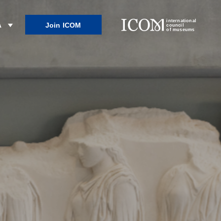
international
Join ICOM
λ
council
of museums