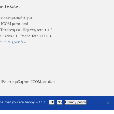
ης Γαλλίας
 να ενημερωθεί για
υ ICOM μετά από
 Τετάρτη και Πέμπτη από τις 2 –
s Cedex 01, France Tel.: +33 (0) 1
ulture.gouv.fr
–
 5% στα μέλη του ICOM, σε όλα
e that you are happy with it.
Ok
No
Privacy policy