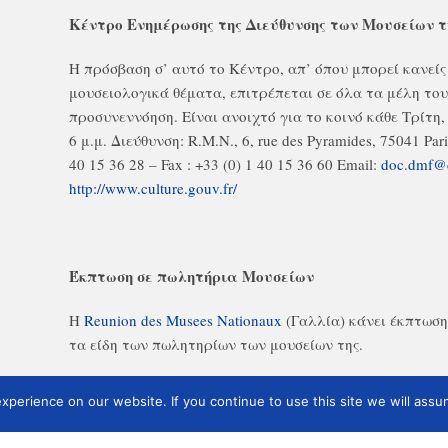
Κέντρο Ενημέρωσης της Διεύθυνσης των Μουσείων τ
Η πρόσβαση σ’ αυτό το Κέντρο, απ’ όπου μπορεί κανείς
μουσειολογικά θέματα, επιτρέπεται σε όλα τα μέλη το
προσυνεννόηση. Είναι ανοιχτό για το κοινό κάθε Τρίτη,
6 μ.μ. Διεύθυνση: R.M.N., 6, rue des Pyramides, 75041 Pari
40 15 36 28 – Fax : +33 (0) 1 40 15 36 60 Email:
doc.dmf@c
http://www.culture.gouv.fr/
Έκπτωση σε πωλητήρια Μουσείων
Η
Reunion des Musees Nationaux
(Γαλλία) κάνει έκπτωση
τα είδη των πωλητηρίων των μουσείων της.
perience on our website. If you continue to use this site we will assum