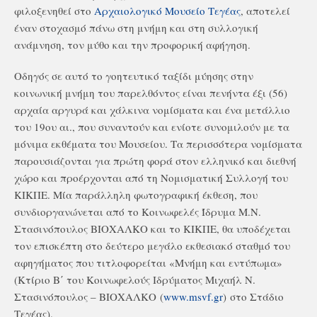
φιλοξενηθεί στο
Αρχαιολογικό Μουσείο Τεγέας
, αποτελεί
έναν στοχασμό πάνω στη μνήμη και στη συλλογική
ανάμνηση, τον μύθο και την προφορική αφήγηση.
Οδηγός σε αυτό το γοητευτικό ταξίδι μύησης στην
κοινωνική μνήμη του παρελθόντος είναι πενήντα έξι (56)
αρχαία αργυρά και χάλκινα νομίσματα και ένα μετάλλιο
του 19ου αι., που συναντούν και ενίοτε συνομιλούν με τα
μόνιμα εκθέματα του Μουσείου. Τα περισσότερα νομίσματα
παρουσιάζονται για πρώτη φορά στον ελληνικό και διεθνή
χώρο και προέρχονται από τη Νομισματική Συλλογή του
ΚΙΚΠΕ. Μία παράλληλη φωτογραφική έκθεση, που
συνδιοργανώνεται από το Κοινωφελές Ίδρυμα Μ.Ν.
Στασινόπουλος ΒΙΟΧΑΛΚΟ και το ΚΙΚΠΕ, θα υποδέχεται
τον επισκέπτη στο δεύτερο μεγάλο εκθεσιακό σταθμό του
αφηγήματος που τιτλοφορείται «Μνήμη και εντύπωμα»
(Κτίριο Β΄ του Κοινωφελούς Ιδρύματος Μιχαήλ Ν.
Στασινόπουλος – ΒΙΟΧΑΛΚΟ (
www.msvf.gr
) στο Στάδιο
Τεγέας).