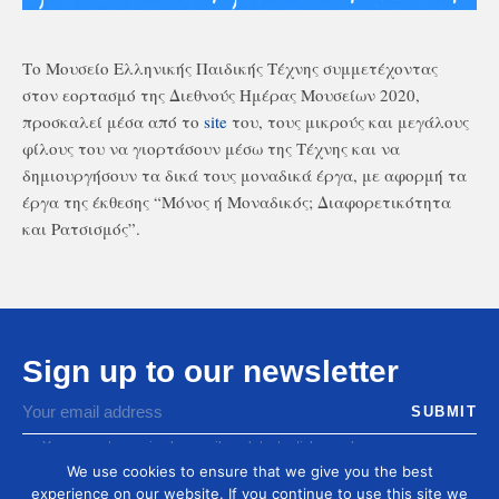
Το Μουσείο Ελληνικής Παιδικής Τέχνης συμμετέχοντας
στον εορτασμό της Διεθνούς Ημέρας Μουσείων 2020,
προσκαλεί μέσα από το
site
του, τους μικρούς και μεγάλους
φίλους του να γιορτάσουν μέσω της Τέχνης και να
δημιουργήσουν τα δικά τους μοναδικά έργα, με αφορμή τα
έργα της έκθεσης “Μόνος ή Μοναδικός; Διαφορετικότητα
και Ρατσισμός”.
Sign up to our newsletter
You agree to receive by email our latest articles and
informations
We use cookies to ensure that we give you the best
experience on our website. If you continue to use this site we