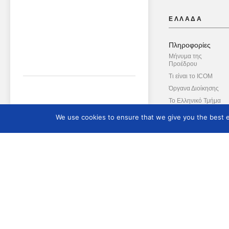
ΕΛΛΑΔΑ
Πληροφορίες
Μήνυμα της
Προέδρου
Τι είναι το ICOM
Όργανα Διοίκησης
Το Ελληνικό Τμήμα
Το ΔΣ του Ελληνικού
We use cookies to ensure that we give you the best ex
Τμήματος
Διεθνείς Επιτροπές
Διεθνές Δίκτυο της Μ
Ασπίδας
Συμβουλευτική Επιτ
Καταστατικό
Ενημερωτικό Δελτί
Ενημερωτικό Δελτίο