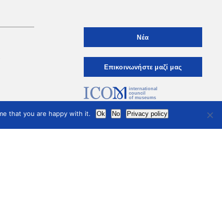
Νέα
ι
Eπικοινωνήστε μαζί μας
international
council
of museums
Terms of use
Privacy Policy
e that you are happy with it.
Ok
No
Privacy policy