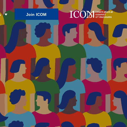
international
Join ICOM
λ
council
of museums