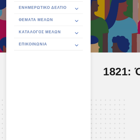
ΕΝΗΜΕΡΩΤΙΚΌ ΔΕΛΤΊΟ
ΘΈΜΑΤΑ ΜΕΛΏΝ
ΚΑΤΆΛΟΓΟΣ ΜΕΛΏΝ
ΕΠΙΚΟΙΝΩΝΊΑ
1821: 