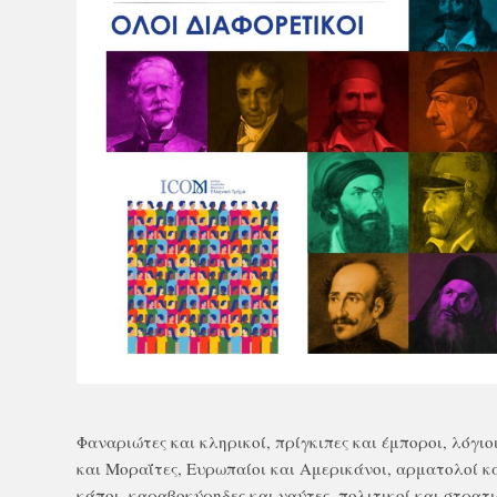
Φαναριώτες και κληρικοί, πρίγκιπες και έμποροι, λόγιο
και Μοραΐτες, Ευρωπαίοι και Αμερικάνοι, αρματολοί κα
κάποι, καραβοκύρηδες και ναύτες, πολιτικοί και στρατι