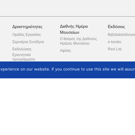
Διεθνής Ημέρα
Δραστηριότητες
Εκδόσεις
Μουσείων
Ομάδες Εργασίας
Βιβλία/κατάλογο
Ο θεσμός της Διεθνούς
Σεμινάρια-Συνέδρια
e-books
Ημέρας Μουσείων
Εκδηλώσεις
Red List
Αφίσες
Ερευνητικά
προγράμματα
Ξεναγήσεις
perience on our website. If you continue to use this site we will assum
Συνεργαζόμενοι
φορείς
πλε
ροπή
ο
Θέματα Μελών
Κατάλογος Μελών
Επικοινωνία
Εγγραφή νέων μελών
Μουσεία/φορείς μέλη
Επικοινωνία
Συνδρομές/τρόπος
πληρωμής
Δικαιώματα μελών