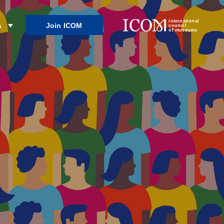
international
Join ICOM
λ
council
of museums