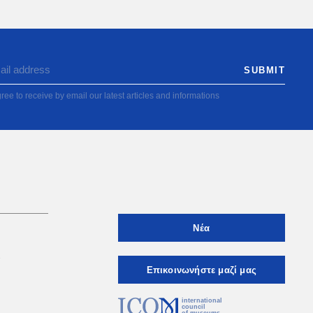
ree to receive by email our latest articles and informations
Νέα
ι
Eπικοινωνήστε μαζί μας
international
council
of museums