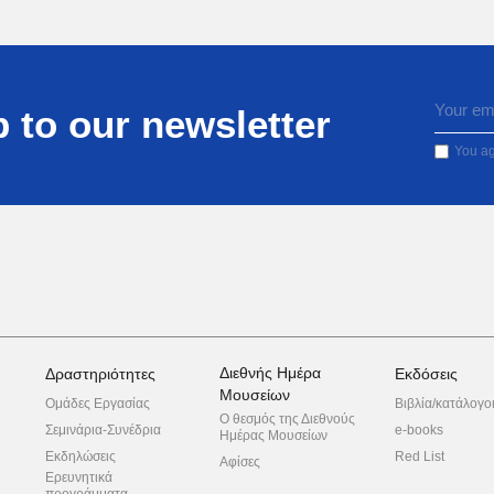
 to our newsletter
You ag
Διεθνής Ημέρα
Δραστηριότητες
Εκδόσεις
Μουσείων
Ομάδες Εργασίας
Βιβλία/κατάλογο
Ο θεσμός της Διεθνούς
Σεμινάρια-Συνέδρια
e-books
Ημέρας Μουσείων
Εκδηλώσεις
Red List
Αφίσες
Ερευνητικά
προγράμματα