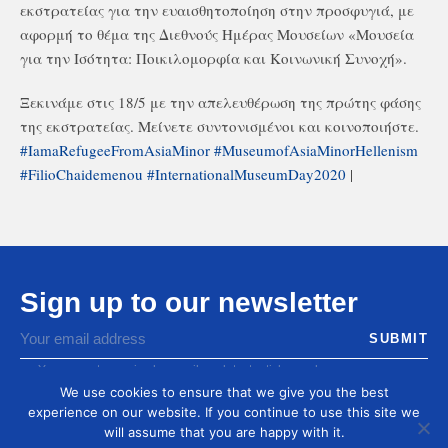
εκστρατείας για την ευαισθητοποίηση στην προσφυγιά, με
αφορμή το θέμα της Διεθνούς Ημέρας Μουσείων «Μουσεία
για την Ισότητα: Ποικιλομορφία και Κοινωνική Συνοχή».
Ξεκινάμε στις 18/5 με την απελευθέρωση της πρώτης φάσης
της εκστρατείας. Μείνετε συντονισμένοι και κοινοποιήστε.
#IamaRefugeeFromAsiaMinor
#MuseumofAsiaMinorHellenism
#FilioChaidemenou
#InternationalMuseumDay2020
|
Sign up to our newsletter
You agree to receive by email our latest articles and
informations
We use cookies to ensure that we give you the best
experience on our website. If you continue to use this site we
will assume that you are happy with it.